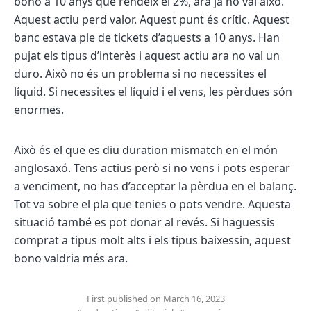
bono a 10 anys que rendeix el 2%, ara ja no val això.
Aquest actiu perd valor. Aquest punt és crític. Aquest
banc estava ple de tickets d’aquests a 10 anys. Han
pujat els tipus d’interès i aquest actiu ara no val un
duro. Això no és un problema si no necessites el
líquid. Si necessites el líquid i el vens, les pèrdues són
enormes.
Això és el que es diu duration mismatch en el món
anglosaxó. Tens actius però si no vens i pots esperar
a venciment, no has d’acceptar la pèrdua en el balanç.
Tot va sobre el pla que tenies o pots vendre. Aquesta
situació també es pot donar al revés. Si haguessis
comprat a tipus molt alts i els tipus baixessin, aquest
bono valdria més ara.
First published on March 16, 2023