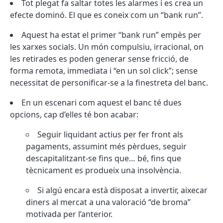
Tot plegat fa saltar totes les alarmes i es crea un
efecte dominó. El que es coneix com un “bank run”.
Aquest ha estat el primer “bank run” empès per
les xarxes socials. Un món compulsiu, irracional, on
les retirades es poden generar sense fricció, de
forma remota, immediata i “en un sol click”; sense
necessitat de personificar-se a la finestreta del banc.
En un escenari com aquest el banc té dues
opcions, cap d’elles té bon acabar:
Seguir liquidant actius per fer front als
pagaments, assumint més pèrdues, seguir
descapitalitzant-se fins que… bé, fins que
tècnicament es produeix una insolvència.
Si algú encara està disposat a invertir, aixecar
diners al mercat a una valoració “de broma”
motivada per l’anterior.